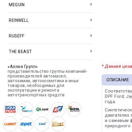
MEGUIN
REINWELL
RUSEFF
THE BEAST
* Данная цена
«Аллея Групп»
представительство группы компаний-
производителей автомасел,
ОПИСАНИЕ
автохимии, автокосметики и иных
товаров, необходимых для
эксплуатации и ремонта
Соответству
автотранспортных средств
DPF Ford; Ja
года.
Синтетическ
двигателях 
и сажевым ф
природного 