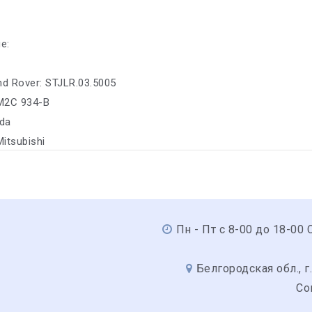
е:
nd Rover: STJLR.03.5005
M2C 934-B
da
Mitsubishi
Пн - Пт с 8-00 до 18-00 С
Белгородская обл., г.
Со