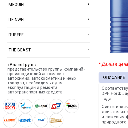
MEGUIN
REINWELL
RUSEFF
THE BEAST
* Данная цена
«Аллея Групп»
представительство группы компаний-
производителей автомасел,
ОПИСАНИЕ
автохимии, автокосметики и иных
товаров, необходимых для
эксплуатации и ремонта
Соответству
автотранспортных средств
DPF Ford; Ja
года.
Синтетическ
двигателях 
и сажевым ф
природного 