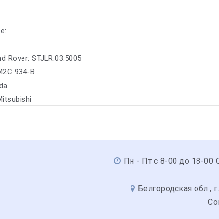
е:
nd Rover: STJLR.03.5005
M2C 934-B
da
Mitsubishi
Пн - Пт с 8-00 до 18-00 С
Белгородская обл., г.
Со