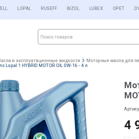
ELL
LOPAL
RUSEFF
BIZOL
LUBEX
OPET
D
Поиск товаров
асла и эксплуатационные жидкости
Моторные масла для ле
о Lopal 1 HYBRID MOTOR OIL 0W-16 - 4 л
Мот
MOT
Артику
4 