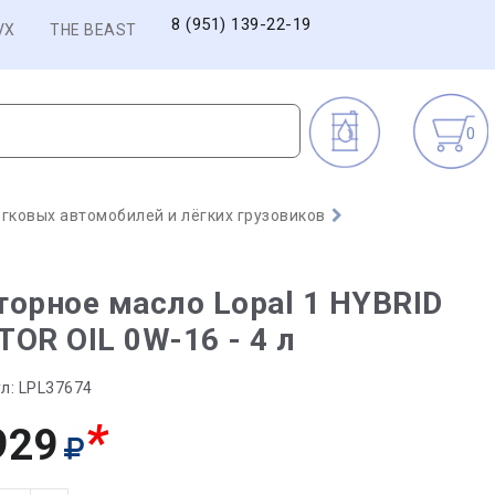
8 (951) 139-22-19
VX
THE BEAST
0
гковых автомобилей и лёгких грузовиков
орное масло Lopal 1 HYBRID
OR OIL 0W-16 - 4 л
л:
LPL37674
*
929