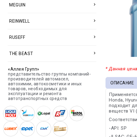
MEGUIN
REINWELL
RUSEFF
THE BEAST
* Данная цена
«Аллея Групп»
представительство группы компаний-
производителей автомасел,
ОПИСАНИЕ
автохимии, автокосметики и иных
товаров, необходимых для
эксплуатации и ремонта
Применяется
автотранспортных средств
Honda, Hyun
подходит дл
веществ VI 
Соответстви
-API: SP
-ILSAC: GF-