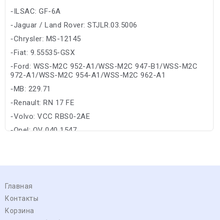
-ILSAC: GF-6A
-Jaguar / Land Rover: STJLR.03.5006
-Chrysler: MS-12145
-Fiat: 9.55535-GSX
-Ford: WSS-M2C 952-A1/WSS-M2C 947-B1/WSS-M2C
972-A1/WSS-M2C 954-A1/WSS-M2C 962-A1
-MB: 229.71
-Renault: RN 17 FE
-Volvo: VCC RBS0-2AE
-Opel: OV 040 1547
Главная
Контакты
Корзина