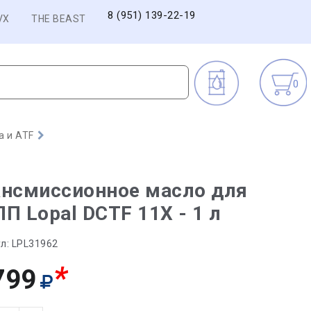
8 (951) 139-22-19
VX
THE BEAST
0
а и ATF
ансмиссионное масло для
П Lopal DCTF 11X - 1 л
л:
LPL31962
*
799