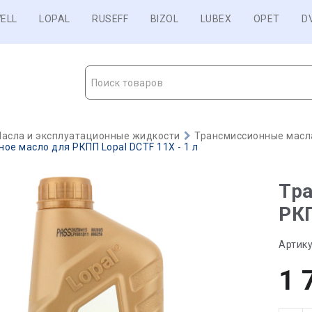
ELL
LOPAL
RUSEFF
BIZOL
LUBEX
OPET
D
Поиск товаров
асла и эксплуатационные жидкости
Трансмиссионные масл
ое масло для РКПП Lopal DCTF 11X - 1 л
Тр
РКП
Артику
1 