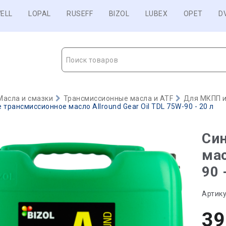
ELL
LOPAL
RUSEFF
BIZOL
LUBEX
OPET
D
Поиск товаров
Масла и смазки
Трансмиссионные масла и ATF
Для МКПП и
 трансмиссионное масло Allround Gear Oil TDL 75W-90 - 20 л
Син
мас
90 
Артику
39