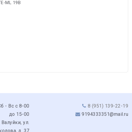
TE-ML 19B
б - Вс с 8-00
8 (951) 139-22-19
до 15-00
9194333351@mail.ru
 Валуйки, ул.
колова, д. 37