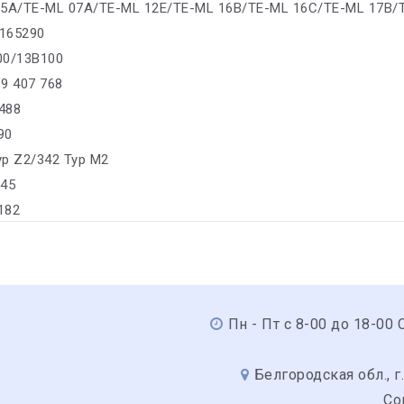
05A/TE-ML 07A/TE-ML 12E/TE-ML 16B/TE-ML 16C/TE-ML 17B/
3165290
00/13B100
 9 407 768
 488
90
yp Z2/342 Typ M2
145
 182
Пн - Пт с 8-00 до 18-00 С
Белгородская обл., г.
Со