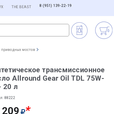
8 (951) 139-22-19
VX
THE BEAST
0
 приводных мостов
тетическое трансмиссионное
ло Allround Gear Oil TDL 75W-
- 20 л
л:
88222
*
 209