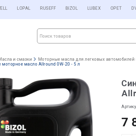
ELL
LOPAL
RUSEFF
BIZOL
LUBEX
OPET
D
Поиск товаров
Масла и смазки
Моторные масла для легковых автомобилей и
 моторное масло Allround 0W-20 - 5 л
Син
All
Артику
7 