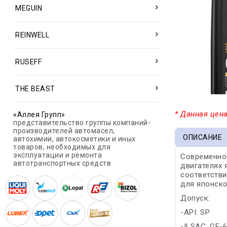
MEGUIN
REINWELL
RUSEFF
THE BEAST
* Данная цена
«Аллея Групп»
представительство группы компаний-
производителей автомасел,
ОПИСАНИЕ
автохимии, автокосметики и иных
товаров, необходимых для
эксплуатации и ремонта
Современно
автотранспортных средств
двигателях 
соответстви
для японско
Допуск:
-API: SP
-ILSAC: GF-