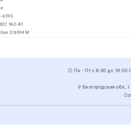
е:
S-6395
M2C 962-A1
 Gen 2/6094 M
Пн - Пт с 8-00 до 18-00 С
Белгородская обл., г.
Со