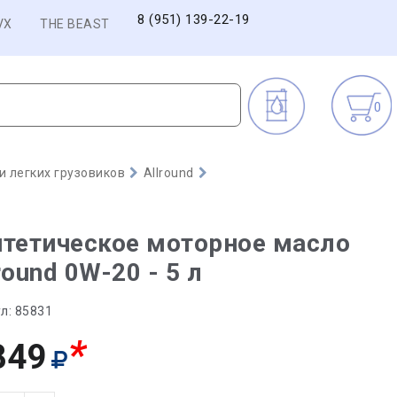
8 (951) 139-22-19
VX
THE BEAST
0
 легких грузовиков
Allround
тетическое моторное масло
round 0W-20 - 5 л
л:
85831
*
849