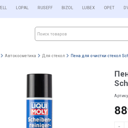
ELL
LOPAL
RUSEFF
BIZOL
LUBEX
OPET
D
Поиск товаров
Автокосметика
Для стекол
Пена для очистки стекол Sch
Пен
Sch
Артику
88
−