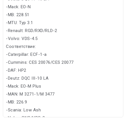
-Mack: EO-N
-MB: 228.51
-MTU: Typ 3.1
-Renault: RGD/RXD/RLD-2
-Volvo: VDS-4.5
Соответствие:
-Caterpillar: ECF-1-a
-Cummins: CES 20076/CES 20077
-DAF: HP2
-Deutz: DQC III-10 LA
-Mack: EO-M Plus
-MAN: M 3271-1/M 3477
-MB: 226.9
-Scania: Low Ash
-Volvo: CNG/VDS-3