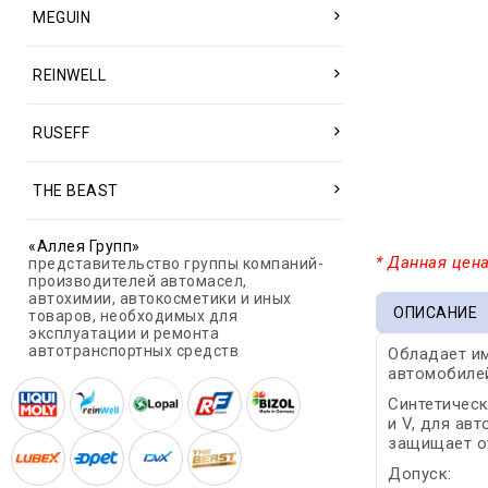
MEGUIN
REINWELL
RUSEFF
THE BEAST
«Аллея Групп»
* Данная цена
представительство группы компаний-
производителей автомасел,
автохимии, автокосметики и иных
ОПИСАНИЕ
товаров, необходимых для
эксплуатации и ремонта
автотранспортных средств
Обладает и
автомобилей
Синтетичес
и V, для ав
защищает от
Допуск: