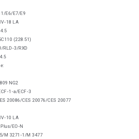
11/E6/E7/E9
IV-18 LA
4.5
5C110 (228.51)
GD/RLD-3/RXD
4.5
е:
1809 NG2
: ECF-1-a/ECF-3
ES 20086/CES 20076/CES 20077
IV-10 LA
 Plus/EO-N
5/M 3271-1/M 3477