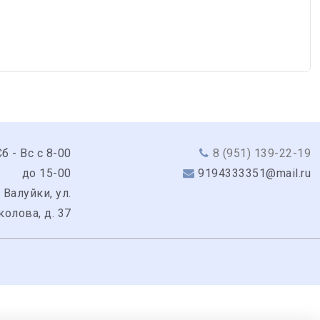
б - Вс с 8-00
8 (951) 139-22-19
до 15-00
9194333351@mail.ru
 Валуйки, ул.
колова, д. 37