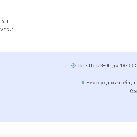
1
w Ash
/VDS-3
Пн - Пт с 8-00 до 18-00 С
Белгородская обл., г.
Со