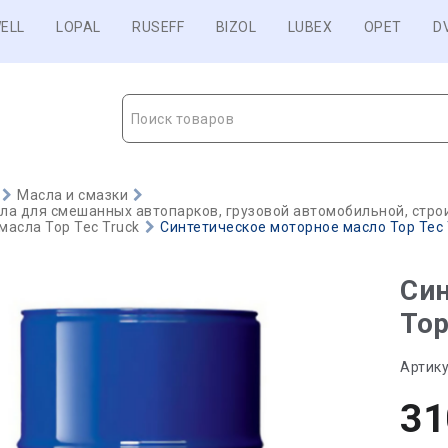
ELL
LOPAL
RUSEFF
BIZOL
LUBEX
OPET
D
Поиск товаров
Масла и смазки
а для смешанных автопарков, грузовой автомобильной, строи
асла Top Tec Truck
Синтетическое моторное масло Top Tec T
Син
Top
Артику
31