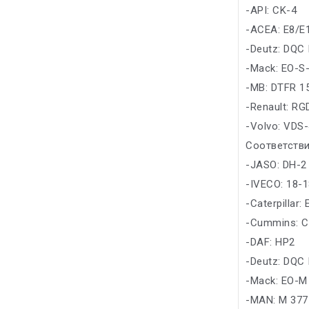
-API: CK-4
-ACEA: E8/E
-Deutz: DQC 
-Mack: EO-S-
-MB: DTFR 1
-Renault: R
-Volvo: VDS-
Соответстви
-JASO: DH-2
-IVECO: 18-
-Caterpillar
-Cummins: C
-DAF: HP2
-Deutz: DQC 
-Mack: EO-M
-MAN: M 377