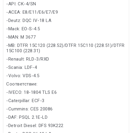
-API: CK-4/SN
-ACEA: E8/E11/E6/E7/E9
-Deutz: DQC IV-18 LA
-Mack: EO-S-4.5
-MAN: M 3677
-MB: DTFR 15C120 (228.52)/DTFR 15C110 (228.51)/DTFR
15C100 (228.31)
-Renault: RLD-3/RXD
-Scania: LDF-4
-Volvo: VDS-4.5
Соответствие:
-IVECO: 18-1804 TLS E6
-Caterpillar: ECF-3
-Cummins: CES 20086
-DAF: PSQL 2.1E-LD
-Detroit Diesel: DFS 93K222