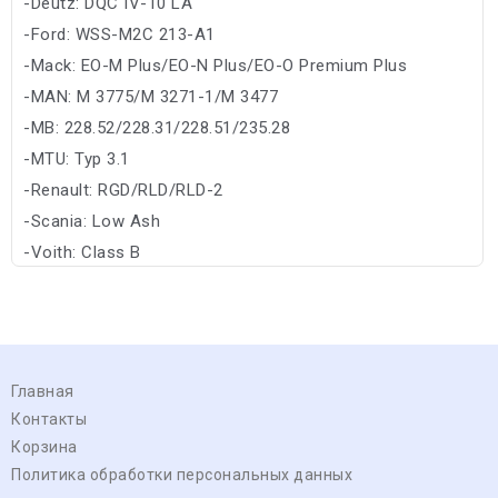
-Deutz: DQC IV-10 LA
-Ford: WSS-M2C 213-A1
-Mack: EO-M Plus/EO-N Plus/EO-O Premium Plus
-MAN: M 3775/M 3271-1/M 3477
-MB: 228.52/228.31/228.51/235.28
-MTU: Typ 3.1
-Renault: RGD/RLD/RLD-2
-Scania: Low Ash
-Voith: Class B
-Volvo: CNG/VDS-3/VDS-4
Главная
Контакты
Корзина
Политика обработки персональных данных