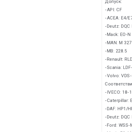
Допуск:
-API: CF
-ACEA: E4/E
-Deutz: DQC 
-Mack: EO-N
-MAN: M 327
-MB: 228.5
-Renault: RL
-Scania: LDF
-Volvo: VDS
Соответстви
-IVECO: 18-
-Caterpillar:
-DAF: HP1/H
-Deutz: DQC 
-Ford: WSS-