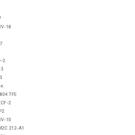
7
IV-18
7
D-2
-3
-3
е:
1804 TFE
 ECF-2
P2
IV-10
M2C 212-A1