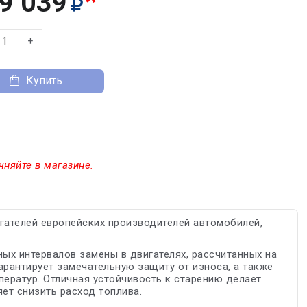
*
9 039
+
Купить
чняйте в магазине.
ателей европейских производителей автомобилей,
х интервалов замены в двигателях, рассчитанных на
рантирует замечательную защиту от износа, а также
ператур. Отличная устойчивость к старению делает
т снизить расход топлива.