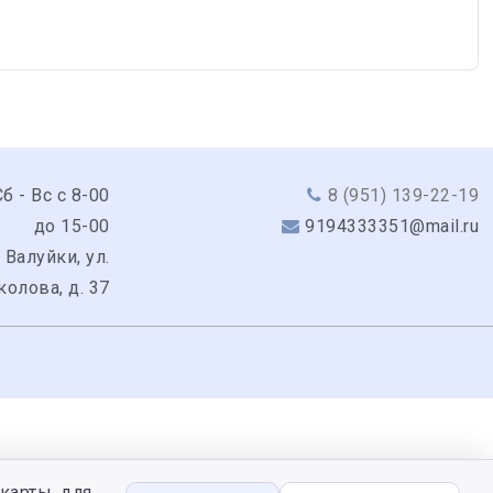
б - Вс с 8-00
8 (951) 139-22-19
до 15-00
9194333351@mail.ru
 Валуйки, ул.
колова, д. 37
карты, для