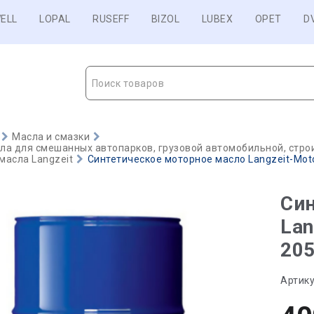
ELL
LOPAL
RUSEFF
BIZOL
LUBEX
OPET
D
Поиск товаров
Масла и смазки
а для смешанных автопарков, грузовой автомобильной, строи
масла Langzeit
Синтетическое моторное масло Langzeit-Motor
Син
Lan
205
Артику