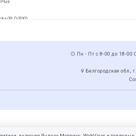
 Plus
ucks/RLD/RXD
Пн - Пт с 8-00 до 18-00 С
Белгородская обл., г.
Со
литики, включая Яндекс.Метрику, WebVisor и тепловые 