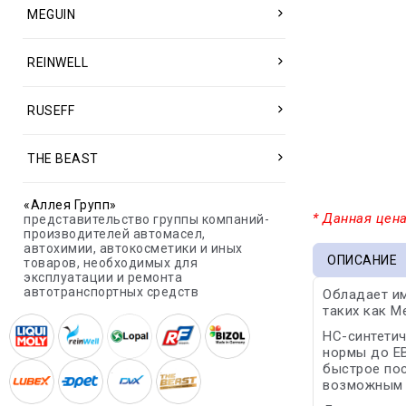
MEGUIN
REINWELL
RUSEFF
THE BEAST
«Аллея Групп»
* Данная цена
представительство группы компаний-
производителей автомасел,
автохимии, автокосметики и иных
ОПИСАНИЕ
товаров, необходимых для
эксплуатации и ремонта
автотранспортных средств
Обладает и
таких как M
HC-синтетич
нормы до ЕВ
быстрое пос
возможным м