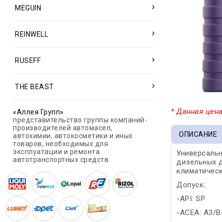
MEGUIN
REINWELL
RUSEFF
THE BEAST
* Данная цена
«Аллея Групп»
представительство группы компаний-
производителей автомасел,
ОПИСАНИЕ
автохимии, автокосметики и иных
товаров, необходимых для
эксплуатации и ремонта
Универсаль
автотранспортных средств
дизельных д
климатическ
Допуск:
-API: SP
-ACEA: A3/B