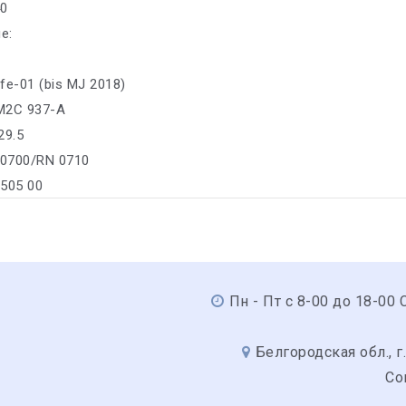
40
е:
fe-01 (bis MJ 2018)
M2C 937-A
29.5
 0700/RN 0710
/505 00
Пн - Пт с 8-00 до 18-00 С
Белгородская обл., г.
Со