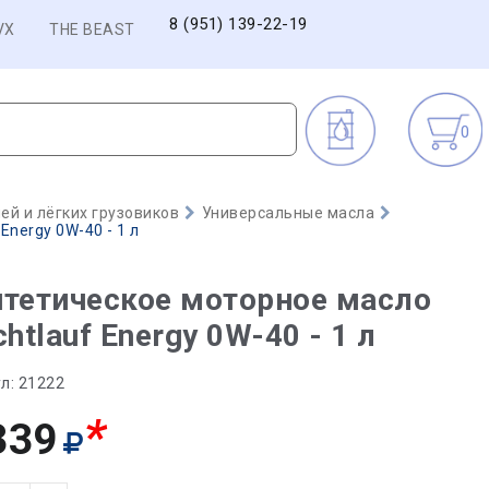
8 (951) 139-22-19
VX
THE BEAST
0
й и лёгких грузовиков
Универсальные масла
Energy 0W-40 - 1 л
тетическое моторное масло
сhtlauf Energy 0W-40 - 1 л
л:
21222
*
339