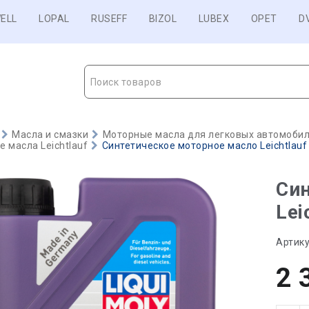
ELL
LOPAL
RUSEFF
BIZOL
LUBEX
OPET
D
Поиск товаров
Масла и смазки
Моторные масла для легковых автомобиле
 масла Leichtlauf
Синтетическое моторное масло Leiсhtlauf 
Син
Lei
Артику
2 