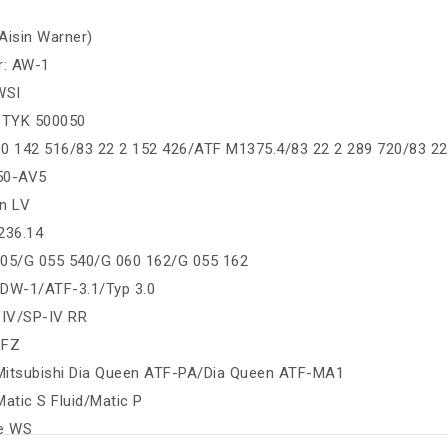
Aisin Warner)
r: AW-1
WSI
: TYK 500050
0 142 516/83 22 2 152 426/ATF M1375.4/83 22 2 289 720/83 22
550-AV5
n LV
236.14
005/G 055 540/G 060 162/G 055 162
 DW-1/ATF-3.1/Typ 3.0
 IV/SP-IV RR
 FZ
 Mitsubishi Dia Queen ATF-PA/Dia Queen ATF-MA1
Matic S Fluid/Matic P
pe WS