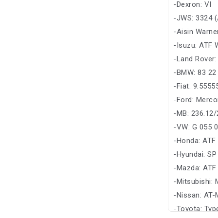
-Dexron: VI
-JWS: 3324 (
-Aisin Warne
-Isuzu: ATF 
-Land Rover
-BMW: 83 22 
-Fiat: 9.555
-Ford: Merco
-MB: 236.12/
-VW: G 055 
-Honda: ATF
-Hyundai: SP
-Mazda: ATF
-Mitsubishi:
-Nissan: AT-
-Toyota: Ty