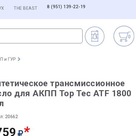
8 (951) 139-22-19
VX
THE BEAST
0
П и ГУР
тетическое трансмиссионное
ло для АКПП Top Tec ATF 1800
 л
л:
20662
*
759