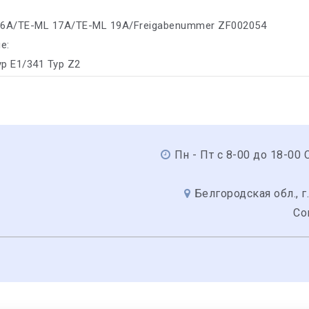
16A/TE-ML 17A/TE-ML 19A/Freigabenummer ZF002054
е:
yp E1/341 Typ Z2
Пн - Пт с 8-00 до 18-00 С
Белгородская обл., г.
Со