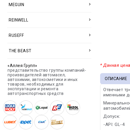
MEGUIN
REINWELL
RUSEFF
THE BEAST
* Данная цена
«Аллея Групп»
представительство группы компаний-
производителей автомасел,
ОПИСАНИЕ
автохимии, автокосметики и иных
товаров, необходимых для
эксплуатации и ремонта
Отвечает т
автотранспортных средств
именными до
Минеральное
автомобилей
Допуск:
-API: GL-4