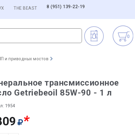
8 (951) 139-22-19
VX
THE BEAST
0
П и приводных мостов
неральное трансмиссионное
ло Getriebeoil 85W-90 - 1 л
л:
1954
*
809