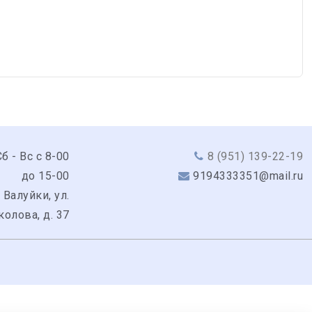
б - Вс с 8-00
8 (951) 139-22-19
до 15-00
9194333351@mail.ru
 Валуйки, ул.
колова, д. 37