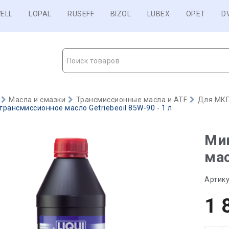
ELL
LOPAL
RUSEFF
BIZOL
LUBEX
OPET
D
Поиск товаров
Масла и смазки
Трансмиссионные масла и ATF
Для МКП
рансмиссионное масло Getriebeoil 85W-90 - 1 л
Ми
мас
Артику
1 