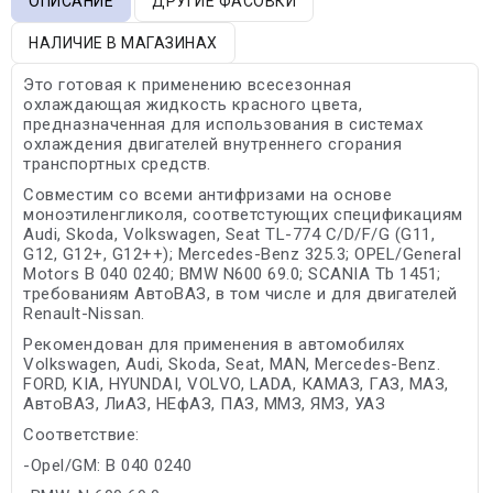
ОПИСАНИЕ
ДРУГИЕ ФАСОВКИ
НАЛИЧИЕ В МАГАЗИНАХ
Это готовая к применению всесезонная
охлаждающая жидкость красного цвета,
предназначенная для использования в системах
охлаждения двигателей внутреннего сгорания
транспортных средств.
Совместим со всеми антифризами на основе
моноэтиленгликоля, соответстующих спецификациям
Audi, Skoda, Volkswagen, Seat TL-774 C/D/F/G (G11,
G12, G12+, G12++); Mercedes-Benz 325.3; OPEL/General
Motors B 040 0240; BMW N600 69.0; SCANIA Tb 1451;
требованиям АвтоВАЗ, в том числе и для двигателей
Renault-Nissan.
Рекомендован для применения в автомобилях
Volkswagen, Audi, Skoda, Seat, MAN, Mercedes-Benz.
FORD, KIA, HYUNDAI, VOLVO, LADA, КАМАЗ, ГАЗ, МАЗ,
АвтоВАЗ, ЛиАЗ, НЕфАЗ, ПАЗ, ММЗ, ЯМЗ, УАЗ
Соответствие:
-Opel/GM: B 040 0240