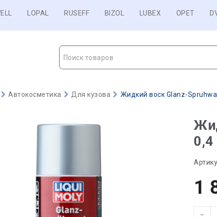
ELL
LOPAL
RUSEFF
BIZOL
LUBEX
OPET
D
Поиск товаров
Автокосметика
Для кузова
Жидкий воск Glanz-Spruhwac
Жид
0,4
Артику
1 
−