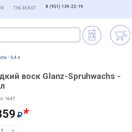
8 (951) 139-22-19
VX
THE BEAST
0
hs - 0,4 л
кий воск Glanz-Spruhwachs -
 л
л:
1647
*
859
+