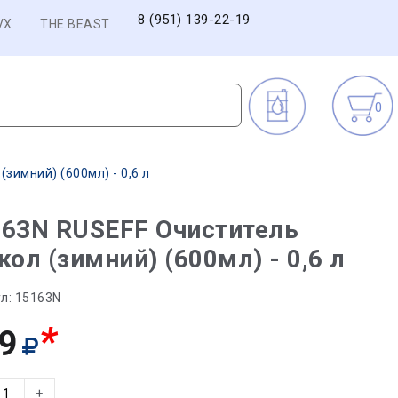
8 (951) 139-22-19
VX
THE BEAST
0
зимний) (600мл) - 0,6 л
163N RUSEFF Очиститель
кол (зимний) (600мл) - 0,6 л
л:
15163N
*
9
+